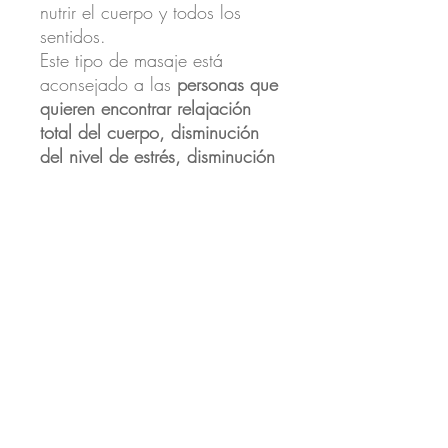
nutrir el cuerpo y todos los
sentidos.
Este tipo de masaje está
aconsejado a las
personas que
quieren encontrar relajación
total del cuerpo, disminución
del nivel de estrés, disminución
de la presión arterial, mejora
en la circulación y en el
sistema inmunológico.
El
masaje relajante se realiza en
áreas específicas:
espalda/piernas o cuerpo
completo.
eclipsemasaje@gmail.com