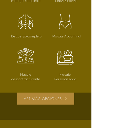
Masaje relajante
Masaje Facial
De cuerpo completo
Masaje Abdominal
Masaje
Masaje
descontracturante
Personalizado
VER MÁS OPCIONES