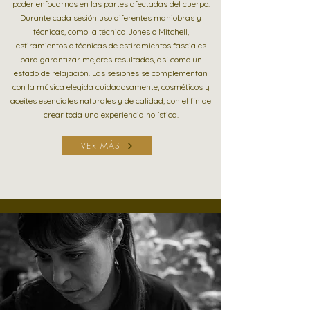
poder enfocarnos en las partes afectadas del cuerpo.
Durante cada sesión uso diferentes maniobras y
técnicas, como la técnica Jones o Mitchell,
estiramientos o técnicas de estiramientos fasciales
para garantizar mejores resultados, así como un
estado de relajación. Las sesiones se complementan
con la música elegida cuidadosamente, cosméticos y
aceites esenciales naturales y de calidad, con el fin de
crear toda una experiencia holística.
VER MÁS